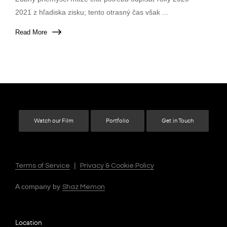
2021 z hľadiska zisku; tento otrasný čas však ...
Read More
Watch our Film
Portfolio
Get in Touch
|
Terms of Service
Privacy & Cookie Policy
A company by
Shaz Memon
Location