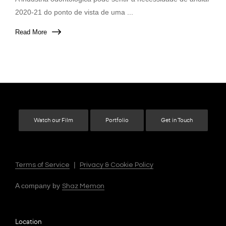
2020-21 do ponto de vista de uma ...
Read More
Watch our Film
Portfolio
Get in Touch
|
Terms of Service
Privacy & Cookie Policy
A company by
Shaz Memon
Location