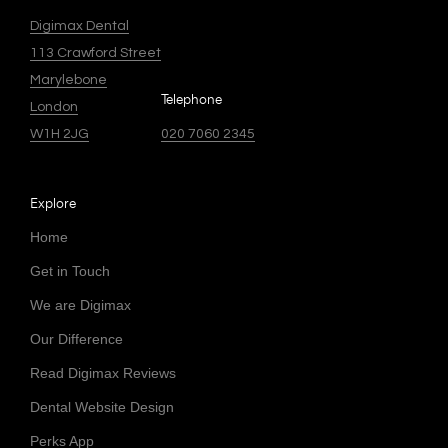
Digimax Dental
113 Crawford Street
Marylebone
Telephone
London
W1H 2JG
020 7060 2345
Explore
Home
Get in Touch
We are Digimax
Our Difference
Read Digimax Reviews
Dental Website Design
Perks App