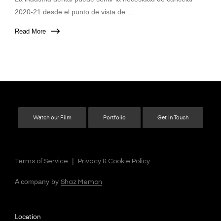
2020-21 desde el punto de vista de ...
Read More
Watch our Film
Portfolio
Get in Touch
|
Terms of Service
Privacy & Cookie Policy
A company by
Shaz Memon
Location